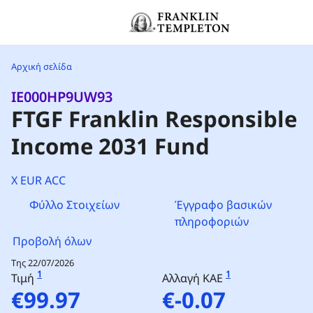
Μετάβαση στο περιεχόμενο
Header menu toggle
Αρχική σελίδα
IE000HP9UW93
FTGF Franklin Responsible
Income 2031 Fund
X EUR ACC
Φύλλο Στοιχείων
Έγγραφο βασικών
πληροφοριών
Προβολή όλων
Της 22/07/2026
1
1
Τιμή
Αλλαγή ΚΑΕ
€99.97
€-0.07