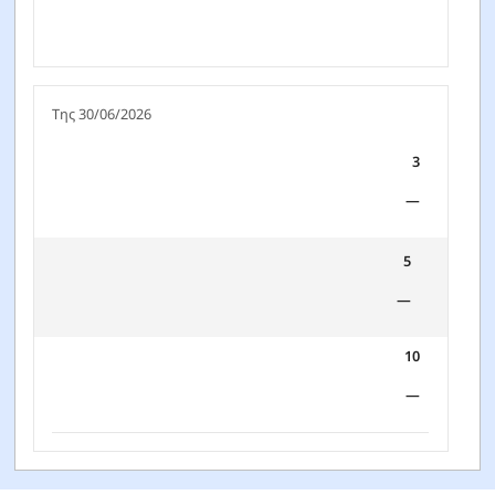
Της 30/06/2026
3
—
5
—
10
—
FTGF Franklin Responsible Income 2031 Fund - X
EUR ACC - IE000HP9UW93