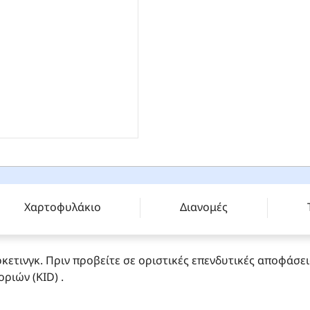
R DIS (M) - IE000CCMEZU2
Χαρτοφυλάκιο
Διανομές
κετινγκ. Πριν προβείτε σε οριστικές επενδυτικές αποφάσε
ιών (KID) .