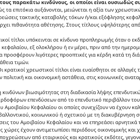
τους παρακάτω κινδύνους, οι οποίοι είναι ουσιωδώς σ
ς τα επιτόκια αυξάνονται, μειώνεται η αξία των χρεωστικ
ρεώσεις τακτικής καταβολής τόκων ή/και εξόφλησης κεφαλ
άρχει πιθανότητα αθέτησης. Στους τίτλους υψηλότερης απ
ικοί τίτλοι υπόκεινται σε κίνδυνο προπληρωμής όταν ο εκ
εφαλαίου, εξ ολοκλήρου ή εν μέρει, πριν από την ημερομη
α προσφέρουν λιγότερες προοπτικές για κέρδη κατά τη δι
άθεια τιμών.
Οι κρατικοί χρεωστικοί τίτλοι είναι ευαίσθητοι σε αλλαγές
ν πολιτική και οικονομική αστάθεια, στις κοινωνικές ανατ
κινδύνων βιωσιμότητας στη διαδικασία λήψης επενδυτικ
ερδοφόρων επενδύσεων από το επενδυτικό περιβάλλον του 
υ Αμοιβαίου Κεφαλαίου οι οποίες συνεχίζουν να έχουν κα
βαλλοντικού, κοινωνικού ή σχετικού με τη διακυβέρνηση 
σεις του Αμοιβαίου Κεφαλαίου και να επηρεάσει αρνητικά 
ς χώρες έχουν αντιμετωπίσει περιόδους οικονομικής και 
οχρεώσεων από εταιρικούς και κρατικούς εκδότες, γεγον