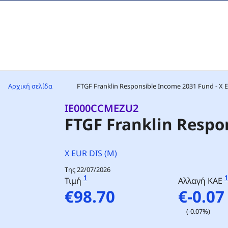
Μετάβαση στο περιεχόμενο
Αρχική σελίδα
FTGF Franklin Responsible Income 2031 Fund - X E
IE000CCMEZU2
FTGF Franklin Respo
X EUR DIS (M)
Της 22/07/2026
1
1
Τιμή
Αλλαγή ΚΑΕ
€98.70
€-0.07
(-0.07%)