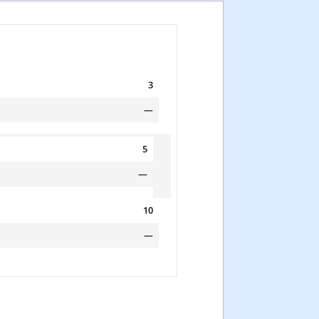
3
—
5
—
10
—