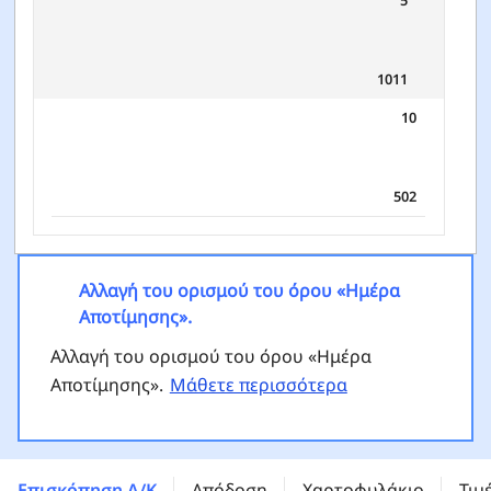
1011
10
502
Αλλαγή του ορισμού του όρου «Ημέρα
Αποτίμησης».
Αλλαγή του ορισμού του όρου «Ημέρα
Αποτίμησης».
Μάθετε περισσότερα
Templeton Sustainable Global Bond (Euro) Fund - I
(acc) EUR - LU0195952857
Επισκόπηση Α/Κ
Απόδοση
Χαρτοφυλάκιο
Τιμ