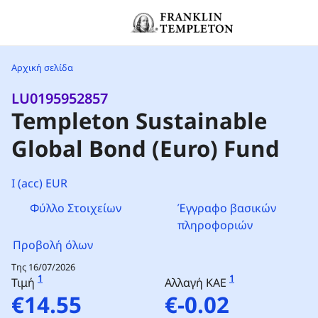
Μετάβαση στο περιεχόμενο
Header menu toggle
Αρχική σελίδα
LU0195952857
Templeton Sustainable
Global Bond (Euro) Fund
I (acc) EUR
Φύλλο Στοιχείων
Έγγραφο βασικών
πληροφοριών
Προβολή όλων
Της 16/07/2026
1
1
Τιμή
Αλλαγή ΚΑΕ
€14.55
€-0.02