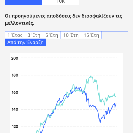
10Κ
Οι προηγούμενες αποδόσεις δεν διασφαλίζουν τις
μελλοντικές.
1 Έτος
3 Έτη
5 Έτη
10 Έτη
15 Έτη
Από την Έναρξη
Chart
200
Line chart with 2 lines.
The chart has 1 X axis displaying Time. Data ranges from 
180
The chart has 1 Y axis displaying values. Data ranges fro
160
140
120