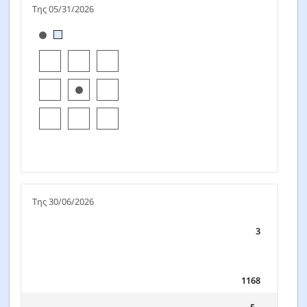
Της 05/31/2026
[products.morningstar-stylebox-title-sr-fixed]
Της 30/06/2026
3
1168
5