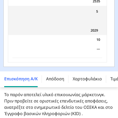
2535
5
2029
10
—
FTGF ClearBridge Global Growth Leaders Fund - A
USD ACC - IE00BG1D7R55
Επισκόπηση Α/Κ
Απόδοση
Χαρτοφυλάκιο
Τιμ
Το παρόν αποτελεί υλικό επικοινωνίας μάρκετινγκ.
Πριν προβείτε σε οριστικές επενδυτικές αποφάσεις,
ανατρέξτε στο ενημερωτικό δελτίο του ΟΣΕΚΑ και στο
Έγγραφο βασικών πληροφοριών (KID) .