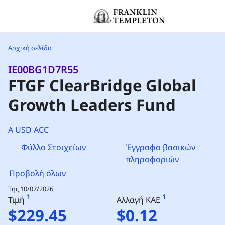
Μετάβαση στο περιεχόμενο
Header menu toggle
Αρχική σελίδα
IE00BG1D7R55
FTGF ClearBridge Global
Growth Leaders Fund
A USD ACC
Φύλλο Στοιχείων
Έγγραφο βασικών
πληροφοριών
Προβολή όλων
Της 10/07/2026
1
1
Τιμή
Αλλαγή ΚΑΕ
$229.45
$0.12