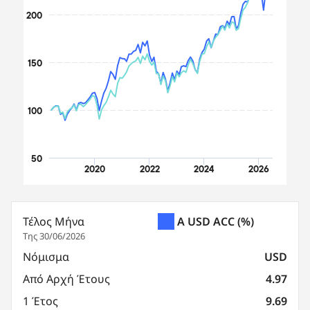
200
150
100
50
2020
2022
2024
2026
End of interactive chart.
Τέλος Μήνα
A USD ACC
(%)
Της 30/06/2026
Νόμισμα
USD
Από Αρχή Έτους
4.97
1 Έτος
9.69