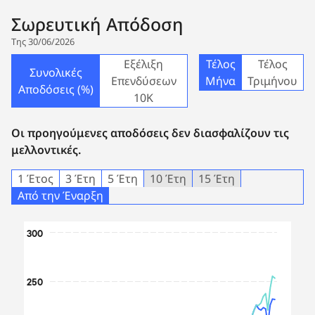
Σωρευτική Απόδοση
Της 30/06/2026
Εξέλιξη
Τέλος
Τέλος
Συνολικές
Επενδύσεων
Μήνα
Τριμήνου
Αποδόσεις (%)
10Κ
Οι προηγούμενες αποδόσεις δεν διασφαλίζουν τις
μελλοντικές.
1 Έτος
3 Έτη
5 Έτη
10 Έτη
15 Έτη
Από την Έναρξη
Chart
300
Line chart with 2 lines.
The chart has 1 X axis displaying Time. Data ranges from 
250
The chart has 1 Y axis displaying values. Data ranges fro