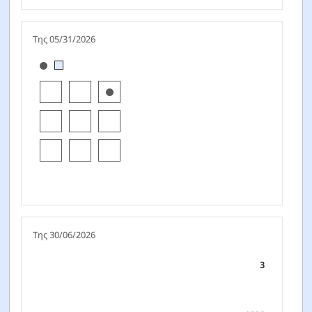
Της 05/31/2026
[products.morningstar-stylebox-title-sr-equity]
Της 30/06/2026
3