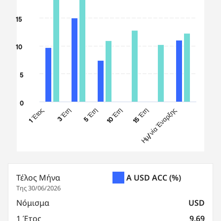
The chart has 1 Y axis displaying values. Data ranges from
15
10
5
0
1 Έτος
3 Έτη
5 Έτη
10 Έτη
15 Έτη
Ημ/νία Έναρξης
End of interactive chart.
Τέλος Μήνα
A USD ACC
(%)
Της 30/06/2026
Νόμισμα
USD
1 Έτος
9.69