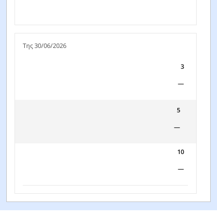
Της 30/06/2026
3
—
5
—
10
—
FTGF Putnam US Research Fund - P2 EUR ACC -
IE000XXHDXG0