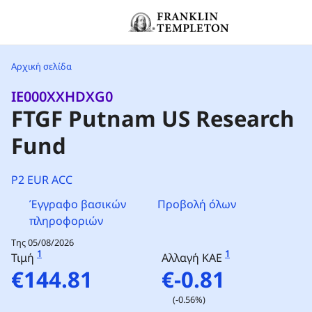
Μετάβαση στο περιεχόμενο
Header menu toggle
Αρχική σελίδα
IE000XXHDXG0
FTGF Putnam US Research
Fund
P2 EUR ACC
Έγγραφο βασικών
Προβολή όλων
πληροφοριών
Της 05/08/2026
1
1
Τιμή
Αλλαγή ΚΑΕ
€144.81
€-0.81
(-0.56%)