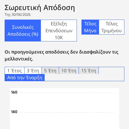
Σωρευτική Απόδοση
Της 30/06/2026
Εξέλιξη
Τέλος
Τέλος
Συνολικές
Επενδύσεων
Μήνα
Τριμήνου
Αποδόσεις (%)
10Κ
Οι προηγούμενες αποδόσεις δεν διασφαλίζουν τις
μελλοντικές.
1 Έτος
3 Έτη
5 Έτη
10 Έτη
15 Έτη
Από την Έναρξη
Chart
160
Line chart with 2 lines.
The chart has 1 X axis displaying Time. Data ranges from 
140
The chart has 1 Y axis displaying values. Data ranges fro