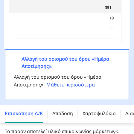
351
10
—
Αλλαγή του ορισμού του όρου «Ημέρα
Αποτίμησης».
Αλλαγή του ορισμού του όρου «Ημέρα
Αποτίμησης».
Μάθετε περισσότερα
Franklin Sealand China A-Shares Fund - W (Ydis)
USD - LU2585238145
Επισκόπηση Α/Κ
Απόδοση
Χαρτοφυλάκιο
Δια
Το παρόν αποτελεί υλικό επικοινωνίας μάρκετινγκ.