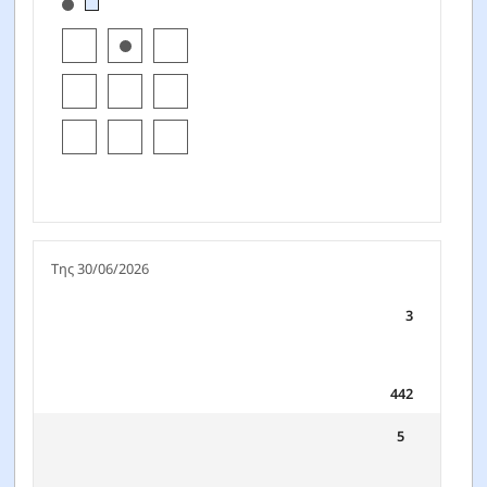
[products.morningstar-stylebox-title-sr-equity]
Της 30/06/2026
3
442
5