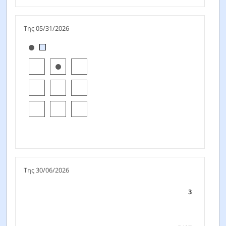
Της 05/31/2026
[products.morningstar-stylebox-title-sr-equity]
Της 30/06/2026
3