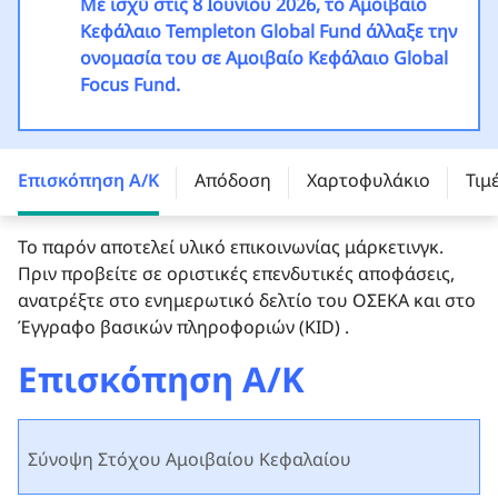
Με ισχύ στις 8 Ιουνίου 2026, το Αμοιβαίο
Κεφάλαιο Templeton Global Fund άλλαξε την
ονομασία του σε Αμοιβαίο Κεφάλαιο Global
Focus Fund.
Templeton Global Focus Fund - A (acc) USD -
LU0128525929
Επισκόπηση Α/Κ
Απόδοση
Χαρτοφυλάκιο
Τιμ
Το παρόν αποτελεί υλικό επικοινωνίας μάρκετινγκ.
Πριν προβείτε σε οριστικές επενδυτικές αποφάσεις,
ανατρέξτε στο ενημερωτικό δελτίο του ΟΣΕΚΑ και στο
Έγγραφο βασικών πληροφοριών (KID) .
Επισκόπηση Α/Κ
Σύνοψη Στόχου Αμοιβαίου Κεφαλαίου