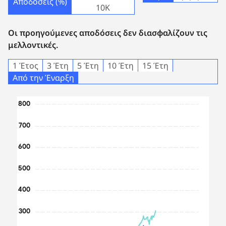
Αποδόσεις (%)
10Κ
Οι προηγούμενες αποδόσεις δεν διασφαλίζουν τις
μελλοντικές.
1 Έτος
3 Έτη
5 Έτη
10 Έτη
15 Έτη
Από την Έναρξη
Chart
800
Line chart with 2 lines.
700
The chart has 1 X axis displaying Time. Data ranges from 
The chart has 1 Y axis displaying values. Data ranges fro
600
500
400
300