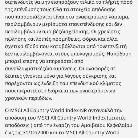
οιεπενδυτές να μην εισπράξουν τελικά το πλήρες ποσό
της επένδυσής τους.Όλα τα στοιχεία απόδοσης
πουπαρουσιάζονται είναι στο αναφερόμενο νόμισμα,
περιλαμβάνουν μερίσματα επανεπένδυσης και δεν
περιλαμβάνουν αμοιβέςδιαχείρισης. Οι χρεώσεις
πώλησης και λοιπές προμήθειες, φόροι και άλλα
σχετικά έξοδα που καταβάλλονται από τονεπενδυτή
δεν περιλαμβάνονται στους υπολογισμούς. Ηαπόδοση
μπορεί επίσης να επηρεαστεί από
συναλλαγματικέςδιακυμάνσεις. Οι αναφορές σε
δείκτες γίνονται μόνο για λόγους σύγκρισης και
παρέχονται ως ένδειξη του επενδυτικού κλίματος
πουεπικρατεί στη διάρκεια των αναφερόμενων
χρονικών περιόδων.
Ο MSCI All Country World Index-NR αντανακλά την
απόδοση του MSCI All Country World Index (μεικτές
αποδόσεις ) από την έναρξη του Αμοιβαίου Κεφαλαίου
έως τις 31/12/2000 και το MSCI All Country World