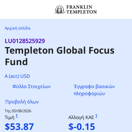
Μετάβαση στο περιεχόμενο
Header menu toggle
Αρχική σελίδα
LU0128525929
Templeton Global Focus
Fund
A (acc) USD
Φύλλο Στοιχείων
Έγγραφο βασικών
πληροφοριών
Προβολή όλων
Της 05/08/2026
1
1
Τιμή
Αλλαγή ΚΑΕ
$53.87
$-0.15