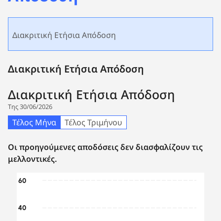
Διακριτική Ετήσια Απόδοση
Διακριτική Ετήσια Απόδοση
Διακριτική Ετήσια Απόδοση
Της 30/06/2026
Τέλος Μήνα
Τέλος Τριμήνου
Οι προηγούμενες αποδόσεις δεν διασφαλίζουν τις
μελλοντικές.
Chart
60
Bar chart with 2 data series.
40
The chart has 1 X axis displaying categories.
The chart has 1 Y axis displaying values. Data ranges from